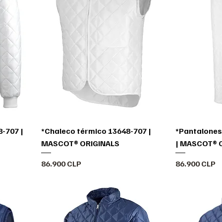
-707 |
*Chaleco térmico 13648-707 |
*Pantalones
MASCOT® ORIGINALS
| MASCOT® 
Precio
Precio
86.900 CLP
86.900 CLP