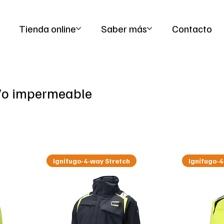
   Ropa de trabajo y seguridad para hombre y mujer  |  Ropa de alta visib
Tienda online
Saber más
Contacto
/o impermeable
Ignífugo-4-way Stretch
Ignífugo-4