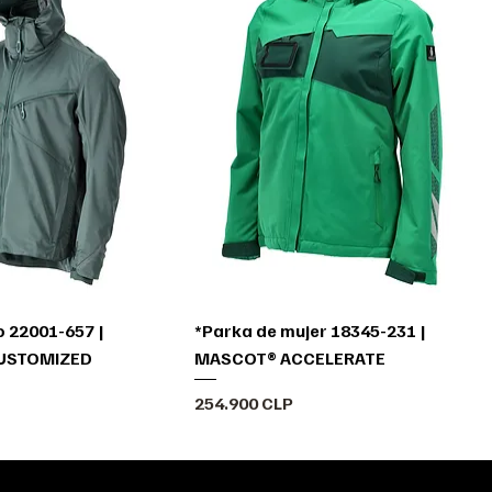
o 22001-657 |
*Parka de mujer 18345-231 |
USTOMIZED
MASCOT® ACCELERATE
Precio
254.900 CLP