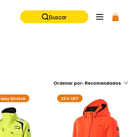
ilidad  |  Ropa ignífuga  |  Ropa corporativa  |   Accesorios para arbori
Buscar
Ordenar por:
Recomendados
-way Stretch
15% OFF