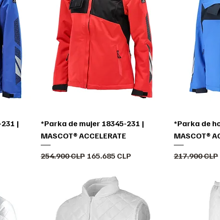
231 |
*Parka de mujer 18345-231 |
*Parka de h
MASCOT® ACCELERATE
MASCOT® A
erta
Precio
Precio de oferta
Precio
254.900 CLP
165.685 CLP
217.900 CLP