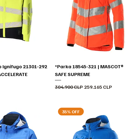
o ignífugo 21301-292
*Parka 18545-321 | MASCOT®
ACCELERATE
SAFE SUPREME
Precio
Precio de oferta
304.900 CLP
259.165 CLP
35% OFF