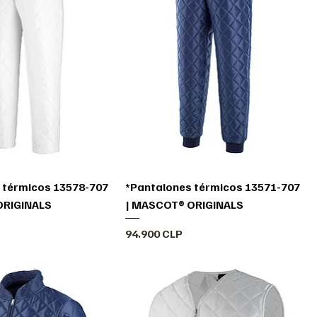
 térmicos 13578-707
*Pantalones térmicos 13571-707
ORIGINALS
| MASCOT® ORIGINALS
Precio
94.900 CLP