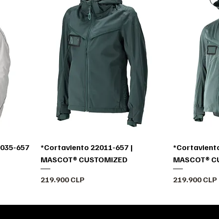
2035-657
*Cortaviento 22011-657 |
*Cortavient
MASCOT® CUSTOMIZED
MASCOT® C
Precio
Precio
219.900 CLP
219.900 CLP