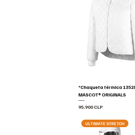
*Chaqueta térmica 13528
MASCOT® ORIGINALS
Precio
95.900 CLP
ULTIMATE STRETCH