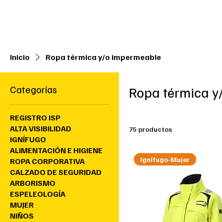
No contamos con tienda física, solo tienda on-line                      
Inicio
Ropa térmica y/o impermeable
Categorías
Ropa térmica y
REGISTRO ISP
ALTA VISIBILIDAD
75 productos
IGNÍFUGO
ALIMENTACIÓN E HIGIENE
Ignífugo-Mujer
ROPA CORPORATIVA
CALZADO DE SEGURIDAD
ARBORISMO
ESPELEOLOGÍA
MUJER
NIÑOS