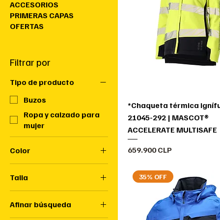
ACCESORIOS
PRIMERAS CAPAS
OFERTAS
Filtrar por
Tipo de producto
Buzos
*Chaqueta térmica igníf
Ropa y calzado para
21045-292 | MASCOT®
mujer
ACCELERATE MULTISAFE
Precio
659.900 CLP
Color
35% OFF
Talla
104
Afinar búsqueda
116