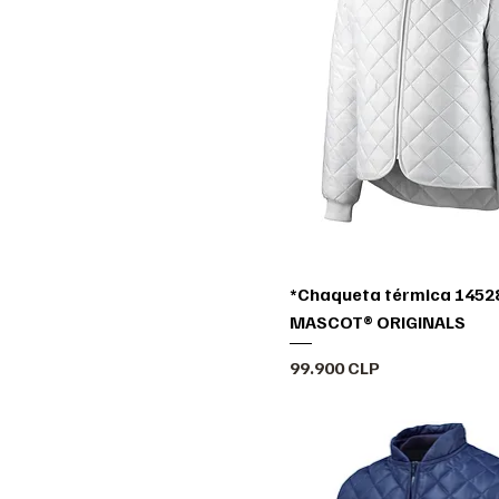
*Chaqueta térmica 14528
MASCOT® ORIGINALS
Precio
99.900 CLP