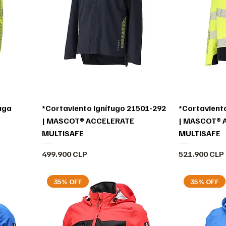
uga
*Cortaviento ignífugo 21501-292
*Cortavient
| MASCOT® ACCELERATE
| MASCOT® 
MULTISAFE
MULTISAFE
Precio
Precio
499.900 CLP
521.900 CLP
35% OFF
35% OFF