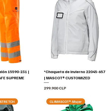
lón 15590-231 |
*Chaqueta de invierno 22045-657
AFE SUPREME
| MASCOT® CUSTOMIZED
Precio
299.900 CLP
 STRETCH
CLIMASCOT®-Mujer