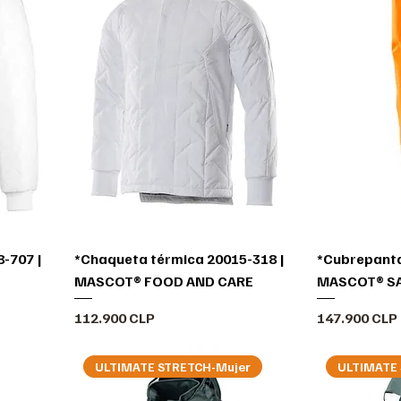
-707 |
*Chaqueta térmica 20015-318 |
*Cubrepanta
MASCOT® FOOD AND CARE
MASCOT® S
Precio
Precio
112.900 CLP
147.900 CLP
ULTIMATE STRETCH-Mujer
ULTIMATE