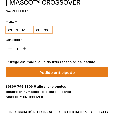
| MASCOT® CROSSOVER
Precio
64.900 CLP
Talla
*
XS
S
M
L
XL
2XL
Cantidad
*
Entrega estimada: 30 días tras recepción del pedido
Pedido anticipado
19899-794-1809 Mallas funcionales
absorción humedad - aislante - ligeros
MASCOT® CROSSOVER
Tejido ligero.
INFORMACIÓN TÉCNICA
CERTIFICACIONES
TALLAS
Las fibras de polipropileno minimizan los olores del producto.