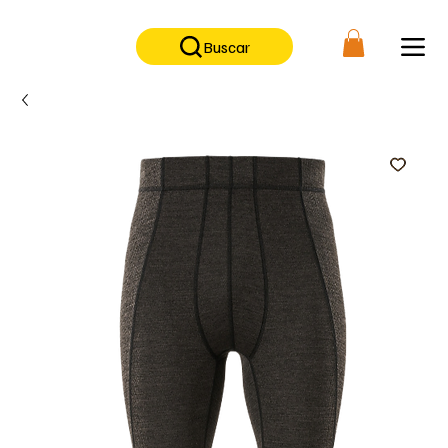
No contamos con tienda física, solo tienda on-line                      
Buscar