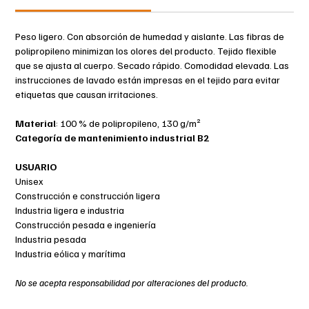
Las eficientes propiedades de absorción de la humedad
mantienen el cuerpo seco, lo que reduce el riesgo de
Peso ligero. Con absorción de humedad y aislante. Las fibras de
enfriamientos.
polipropileno minimizan los olores del producto. Tejido flexible
Secado rápido: un factor importante para evitar el
que se ajusta al cuerpo. Secado rápido. Comodidad elevada. Las
enfriamiento del cuerpo.
instrucciones de lavado están impresas en el tejido para evitar
Es apto para hombre y mujer gracias a su elasticidad.
etiquetas que causan irritaciones.
Material
: 100 % de polipropileno, 130 g/m²
Categoría de mantenimiento industrial B2
USUARIO
Unisex
Construcción e construcción ligera
Industria ligera e industria
Construcción pesada e ingeniería
Industria pesada
Industria eólica y marítima
No se acepta responsabilidad por alteraciones del producto.