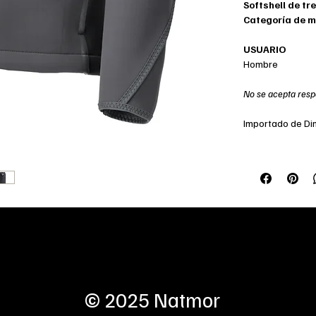
Softshell de tr
Categoría de m
USUARIO
Hombre
No se acepta resp
Importado de D
Tienda online
Te
Saber más
Sa
© 2025 Natmor
c