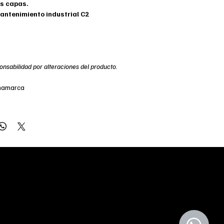
es capas.
antenimiento industrial C2
onsabilidad por alteraciones del producto.
inamarca
l. +56 9900 40021
ntiago de Chile
ontacto@natmor.cl