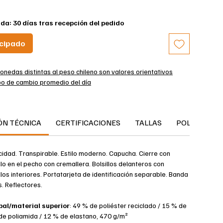
da: 30 días tras recepción del pedido
icipado
onedas distintas al peso chileno son valores orientativos
po de cambio promedio del día
ueta Softshell con capucha
Ajuste moderno - reflectante
ÓN TÉCNICA
CERTIFICACIONES
TALLAS
POLÍTICA D
TOMIZED
bilidad y una buena transpirabilidad le garantizan una
icidad. Transpirable. Estilo moderno. Capucha. Cierre con
celente.
llo en el pecho con cremallera. Bolsillos delanteros con
lástico le proporciona la máxima libertad de movimiento.
llos interiores. Portatarjeta de identificación separable. Banda
da que acompaña los movimientos de la cabeza.
s. Reflectores.
e superficie repelente al agua y la suciedad.
pal/material superior
: 49 % de poliéster reciclado / 15 % de
 de poliamida / 12 % de elastano, 470 g/m²