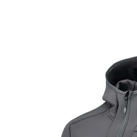
No contamos con tienda física, solo tienda on-line                      