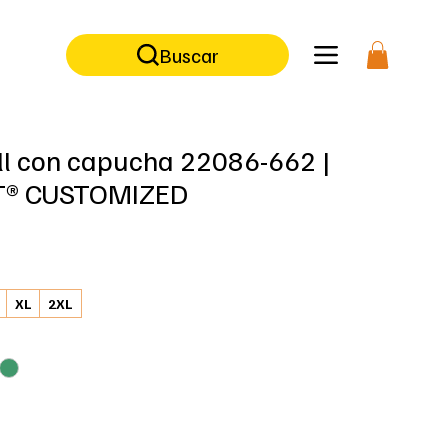
ilidad  |  Ropa ignífuga  |  Ropa corporativa  |   Accesorios para arbori
Buscar
ll con capucha 22086-662 |
® CUSTOMIZED
Precio
XL
2XL