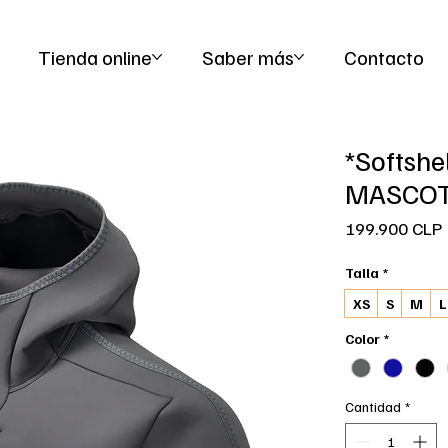
   Ropa de trabajo y seguridad para hombre y mujer  |  Ropa de alta visib
Tienda online
Saber más
Contacto
*Softshe
MASCOT
199.900 CLP
Talla
*
XS
S
M
L
Color
*
Cantidad
*