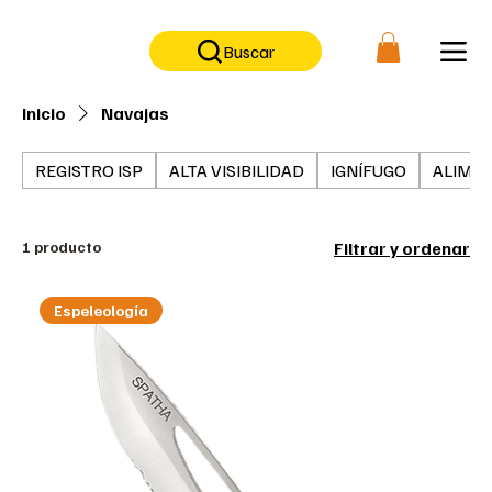
No contamos con tienda física, solo tienda on-line                      
Buscar
Inicio
Navajas
REGISTRO ISP
ALTA VISIBILIDAD
IGNÍFUGO
ALIMEN
1 producto
Filtrar y ordenar
Espeleología