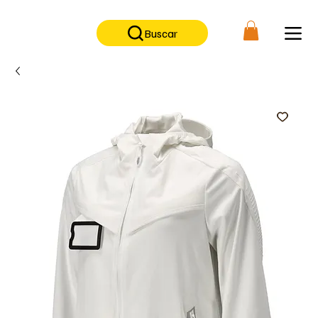
No contamos con tienda física, solo tienda on-line                      
Buscar