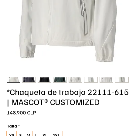
*Chaqueta de trabajo 22111-615
| MASCOT® CUSTOMIZED
Precio
148.900 CLP
Talla
*
XS
S
M
L
XL
2XL