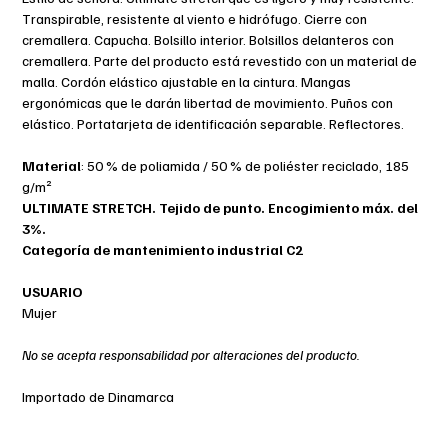
diario.
Transpirable, resistente al viento e hidrófugo. Cierre con
Transpirable e resistente al viento, para que pueda rendir al
cremallera. Capucha. Bolsillo interior. Bolsillos delanteros con
máximo en cualquier climatología.
cremallera. Parte del producto está revestido con un material de
Ajuste de mujer mejorado para usted que desea un ajuste más
malla. Cordón elástico ajustable en la cintura. Mangas
ceñido.
ergonómicas que le darán libertad de movimiento. Puños con
Tratamiento de superficie repelente al agua y la suciedad.
elástico. Portatarjeta de identificación separable. Reflectores.
Capucha ceñida que acompaña los movimientos de la cabeza.
Material
: 50 % de poliamida / 50 % de poliéster reciclado, 185
g/m²
ULTIMATE STRETCH. Tejido de punto. Encogimiento máx. del
3%.
Categoría de mantenimiento industrial C2
USUARIO
Mujer
No se acepta responsabilidad por alteraciones del producto.
Importado de Dinamarca