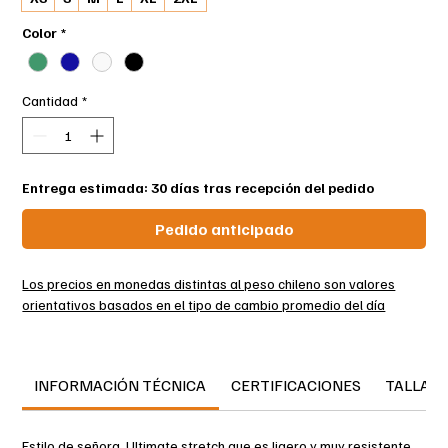
Color
*
Cantidad
*
Entrega estimada: 30 días tras recepción del pedido
Pedido anticipado
Los precios en monedas distintas al peso chileno son valores
orientativos basados en el tipo de cambio promedio del día
22111-615 Chaquetas para mujer
Estilo de señora - ULTIMATE STRETCH - ligeros
INFORMACIÓN TÉCNICA
CERTIFICACIONES
TALLAS
MASCOT® CUSTOMIZED
Elástica y ultraligera que le ofrece la máxima comodidad a
Estilo de señora. Ultimate stretch que es ligero y muy resistente.