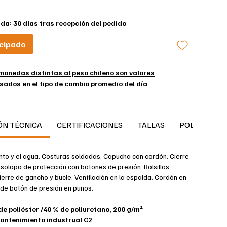
da: 30 días tras recepción del pedido
icipado
monedas distintas al peso chileno son valores
sados en el tipo de cambio promedio del día
Chubasquero
iento - resistente al agua
ÓN TÉCNICA
CERTIFICACIONES
TALLAS
POLÍTICA D
A
stente al viento y el agua.
ento y el agua. Costuras soldadas. Capucha con cordón. Cierre
ente al agua con costuras soldadas para evitar la entrada de
 solapa de protección con botones de presión. Bolsillos
ierre de gancho y bucle. Ventilación en la espalda. Cordón en
cordón.
e de botón de presión en puños.
emallera y solapa de protección con botones de presión.
n la espalda.
de poliéster /40 % de poliuretano, 200 g/m²
les.
antenimiento industrual C2