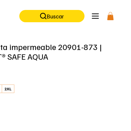
ilidad  |  Ropa ignífuga  |  Ropa corporativa  |   Accesorios para arbori
Buscar
ta impermeable 20901-873 |
® SAFE AQUA
ecio
2XL