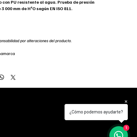
o con PU resistente al agua. Prueba de presión
e 3 000 mm de H²O según EN ISO 811.
onsabilidad por alteraciones del producto.
inamarca
l. +56 9900 40021
¿Cómo podemos ayudarte?
ntiago de Chile
1
ontacto@natmor.cl