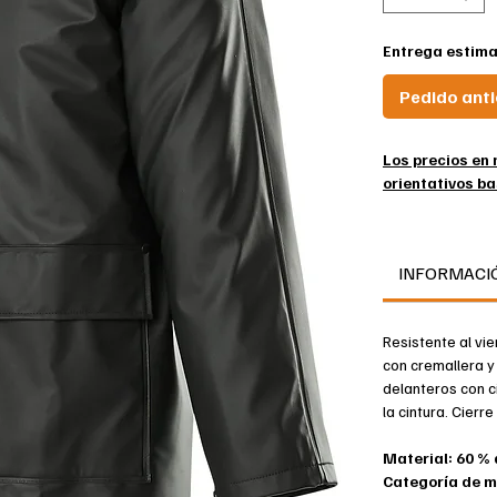
Entrega estima
Pedido ant
Los precios en 
orientativos ba
20901-873-09 
resistente al v
INFORMACI
MASCOT® AQU
Producto resi
Resistente al vi
Tejido resist
con cremallera y
agua.
delanteros con c
Capucha con 
la cintura. Cierr
Cierre con cr
Ventilación e
Material: 60 % 
Puños ajustab
Categoría de m