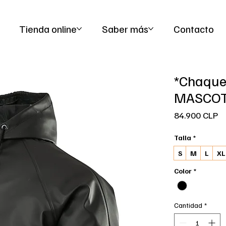
   Ropa de trabajo y seguridad para hombre y mujer  |  Ropa de alta visib
Tienda online
Saber más
Contacto
*Chaque
MASCOT
Pr
84.900 CLP
Talla
*
S
M
L
XL
Color
*
Cantidad
*