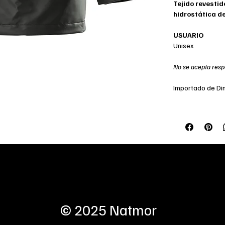
Tejido revestid
hidrostática d
USUARIO
Unisex
No se acepta resp
Importado de D
Tienda online
Te
Saber más
Sa
© 2025 Natmor
c