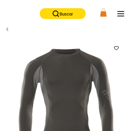
No contamos con tienda física, solo tienda on-line                      
Buscar