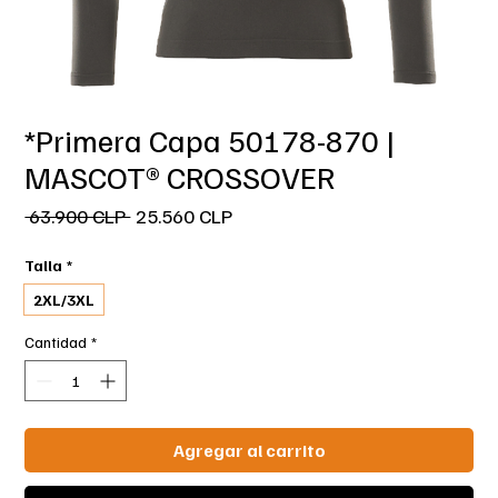
*Primera Capa 50178-870 |
MASCOT® CROSSOVER
Precio
Precio de oferta
 63.900 CLP 
25.560 CLP
Talla
*
2XL/3XL
Cantidad
*
Agregar al carrito