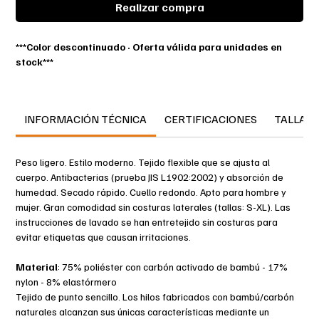
Realizar compra
***Color descontinuado · Oferta válida para unidades en
stock***
50178-870-88 Camisa interior funcional
absorción humedad - anti bacterial - antiestático - ligeros
INFORMACIÓN TÉCNICA
CERTIFICACIONES
TALLAS
PARADA | MASCOT® CROSSOVER
El material está fabricado con bambú quemado lo que aporta
Peso ligero. Estilo moderno. Tejido flexible que se ajusta al
al producto propiedades aislantes, de absorción de la
cuerpo. Antibacterias (prueba JIS L1902:2002) y absorción de
humedad y antibacterias.
humedad. Secado rápido. Cuello redondo. Apto para hombre y
Tejido elástico que se adapta a las curvas del cuerpo.
mujer. Gran comodidad sin costuras laterales (tallas: S-XL). Las
Secado rápido: un factor importante para evitar el
instrucciones de lavado se han entretejido sin costuras para
enfriamiento del cuerpo.
evitar etiquetas que causan irritaciones.
Ideal como capa base.
Material
: 75% poliéster con carbón activado de bambú - 17%
nylon - 8% elastórmero
Tejido de punto sencillo. Los hilos fabricados con bambú/carbón
naturales alcanzan sus únicas características mediante un