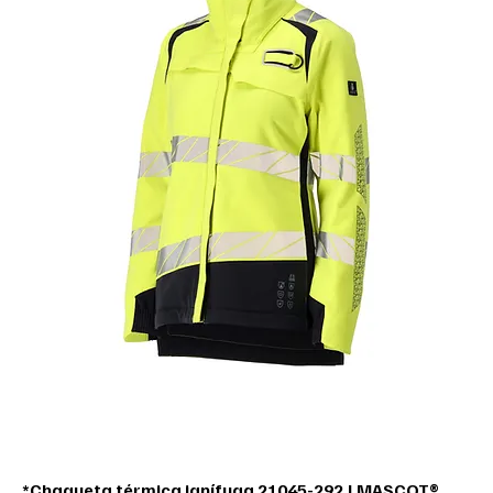
*Chaqueta térmica ignífuga 21045-292 | MASCOT®