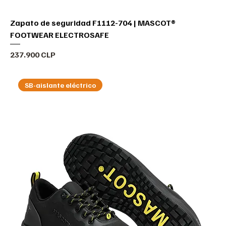
Zapato de seguridad F1112-704 | MASCOT®
FOOTWEAR ELECTROSAFE
Precio
237.900 CLP
SB-aislante eléctrico