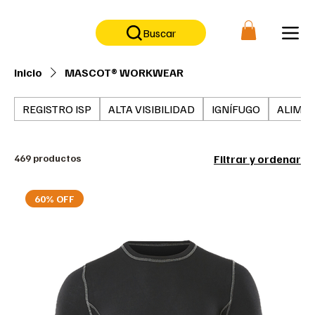
No contamos con tienda física, solo tienda on-line                      
Buscar
Inicio
MASCOT® WORKWEAR
REGISTRO ISP
ALTA VISIBILIDAD
IGNÍFUGO
ALIMEN
469 productos
Filtrar y ordenar
60% OFF