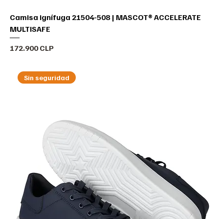
Camisa ignífuga 21504-508 | MASCOT® ACCELERATE
MULTISAFE
Precio
172.900 CLP
Sin seguridad