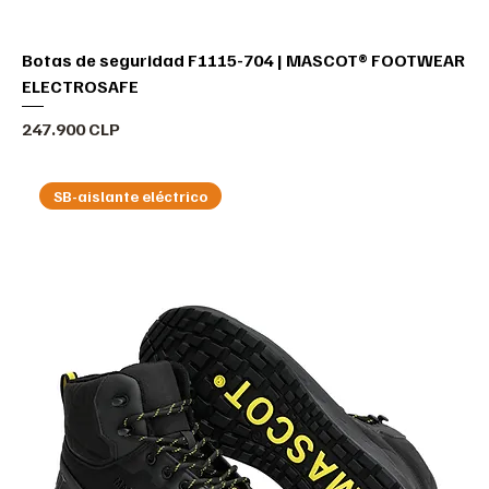
Botas de seguridad F1115-704 | MASCOT® FOOTWEAR
ELECTROSAFE
Precio
247.900 CLP
SB-aislante eléctrico