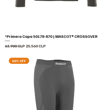
*Primera Capa 50178-870 | MASCOT® CROSSOVER
Precio
Precio de oferta
63.900 CLP
25.560 CLP
60% OFF