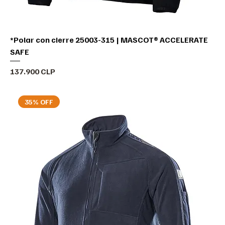
*Polar con cierre 25003-315 | MASCOT® ACCELERATE
SAFE
Precio
137.900 CLP
35% OFF