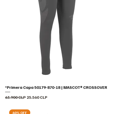
*Primera Capa 50179-870-18 | MASCOT® CROSSOVER
Precio
Precio de oferta
63.900 CLP
25.560 CLP
60% OFF