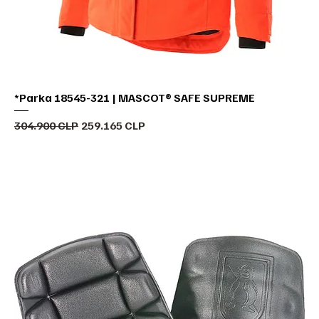
*Parka 18545-321 | MASCOT® SAFE SUPREME
Precio
Precio de oferta
304.900 CLP
259.165 CLP