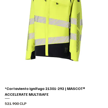
*Cortaviento ignífugo 21301-292 | MASCOT®
ACCELERATE MULTISAFE
Precio
521.900 CLP