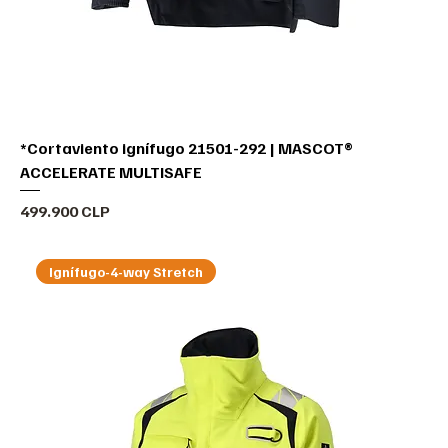
*Cortaviento ignífugo 21501-292 | MASCOT®
ACCELERATE MULTISAFE
Precio
499.900 CLP
Ignífugo-4-way Stretch