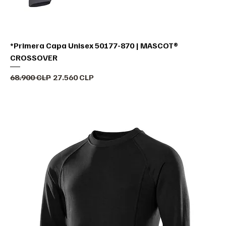
*Primera Capa Unisex 50177-870 | MASCOT®
CROSSOVER
Precio
Precio de oferta
68.900 CLP
27.560 CLP