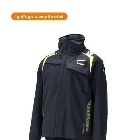
Ignífugo-4-way Stretch