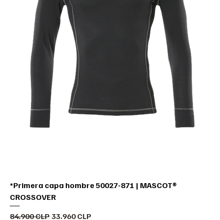
*Primera capa hombre 50027-871 | MASCOT®
CROSSOVER
Precio
Precio de oferta
84.900 CLP
33.960 CLP