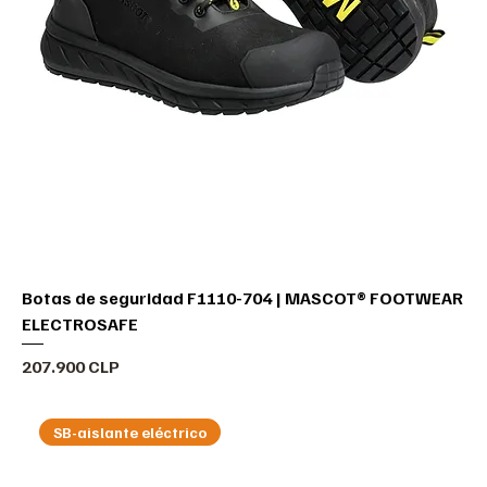
Botas de seguridad F1110-704 | MASCOT® FOOTWEAR
ELECTROSAFE
Precio
207.900 CLP
SB-aislante eléctrico