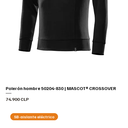
Polerón hombre 50204-830 | MASCOT® CROSSOVER
Precio
74.900 CLP
SB-aislante eléctrico